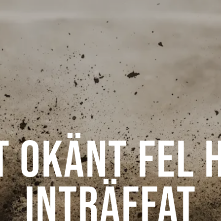
t okänt fel 
inträffat