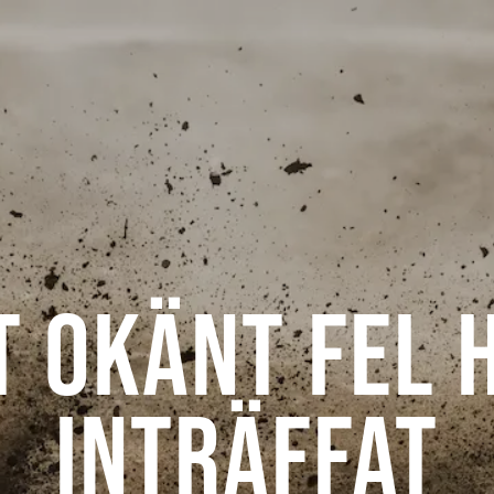
t okänt fel 
inträffat