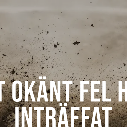
t okänt fel 
inträffat