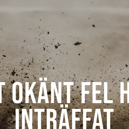
t okänt fel 
inträffat