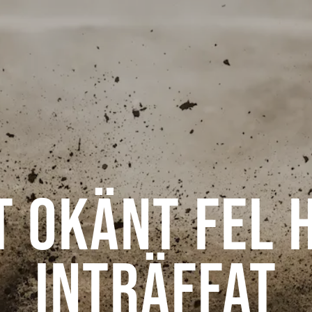
t okänt fel 
inträffat