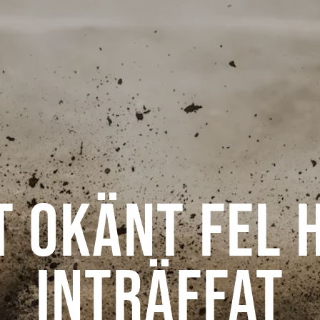
t okänt fel 
inträffat