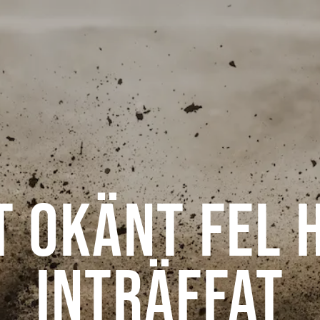
t okänt fel 
inträffat