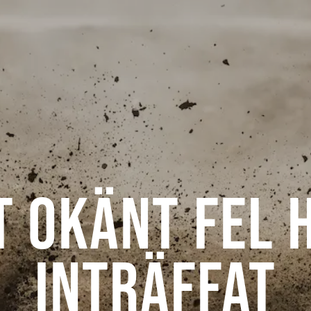
t okänt fel 
inträffat