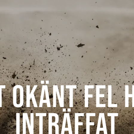
t okänt fel 
inträffat