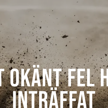
t okänt fel 
inträffat