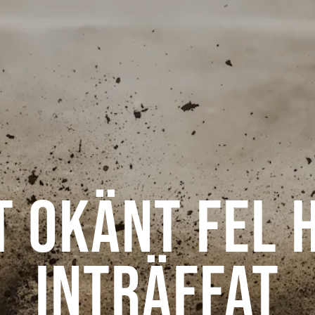
t okänt fel 
inträffat