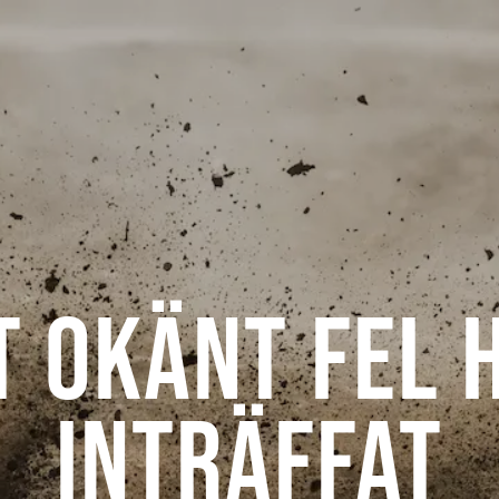
t okänt fel 
inträffat