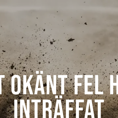
t okänt fel 
inträffat