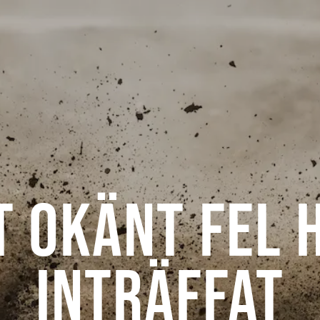
t okänt fel 
inträffat