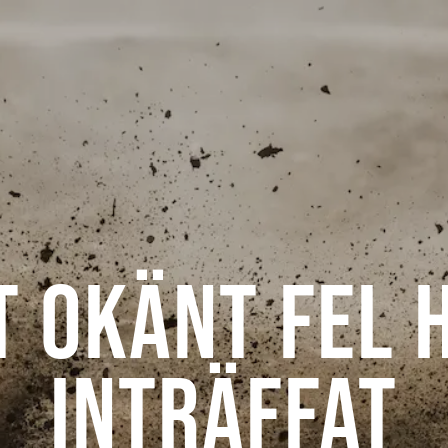
t okänt fel 
inträffat