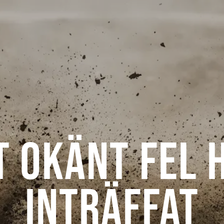
t okänt fel 
inträffat