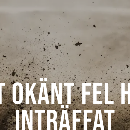
t okänt fel 
inträffat