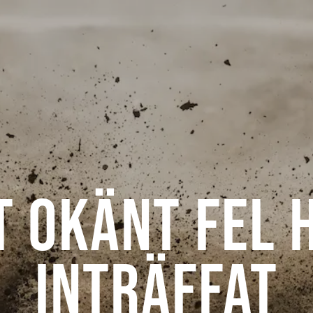
t okänt fel 
inträffat